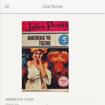
Cinai Roman
menu
AMERIKA'YA TUZAK
-
Orjinal Adı: