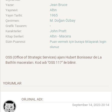
Jean Bruce
Yazar:
Altın
Yayınevi:
1965
Yayın Tarihi:
M. Doğan Özbay
Çevirmen:
-
Grafik Tasarım:
John Pratt
Karakterler:
Altın - Macera
Kitap Serileri:
Sizin Puanınız:
Puan vermek için buraya tıklayarak login
olunuz
OSS (Office of Strategic Services) ajanı Hubert Bonisseur de La
Bath'in maceraları. Kod adı "OSS 117" ile bilinir.
YORUMLAR
ORJINAL ADI:
September 14, 2023 20:14