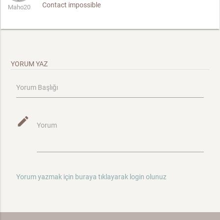
Contact impossible
Maho20
YORUM YAZ
Yorum Başlığı
mode_edit
Yorum
Yorum yazmak için buraya tıklayarak login olunuz