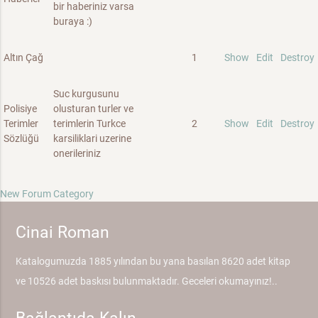
bir haberiniz varsa
buraya :)
Altın Çağ
1
Show
Edit
Destroy
Suc kurgusunu
Polisiye
olusturan turler ve
Terimler
terimlerin Turkce
2
Show
Edit
Destroy
Sözlüğü
karsiliklari uzerine
onerileriniz
New Forum Category
Cinai Roman
Katalogumuzda 1885 yılından bu yana basılan 8620 adet kitap
ve 10526 adet baskısı bulunmaktadır. Geceleri okumayınız!..