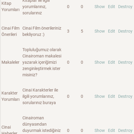
Kitaplar ile ilgili
Kitap
yorumlarınız,
0
0
Show
Edit
Destroy
Yorumları
sorularınız
Cinai Film
Cinai Film önerileriniz
3
5
Show
Edit
Destroy
Önerileri
bekliyoruz :)
Topluluğumuz olarak
Cinairoman makalesi
Makaleler
yazarak içeriğimizi
0
0
Show
Edit
Destroy
zenginleştirmek ister
misiniz?
Cinai Karakterler ile
Karakter
ilgili yorumlarınız,
0
0
Show
Edit
Destroy
Yorumları
sorularınız buraya
Cinairoman
dünyasından
Cinai
duyurmak istediğiniz
0
0
Show
Edit
Destroy
Haberler