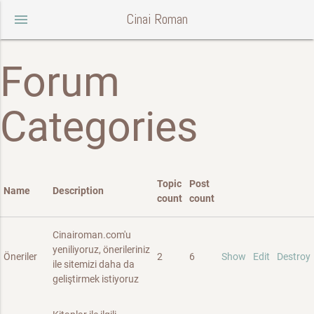
Cinai Roman
menu
Forum
Categories
Topic
Post
Name
Description
count
count
Cinairoman.com'u
yeniliyoruz, önerileriniz
Öneriler
2
6
Show
Edit
Destroy
ile sitemizi daha da
geliştirmek istiyoruz