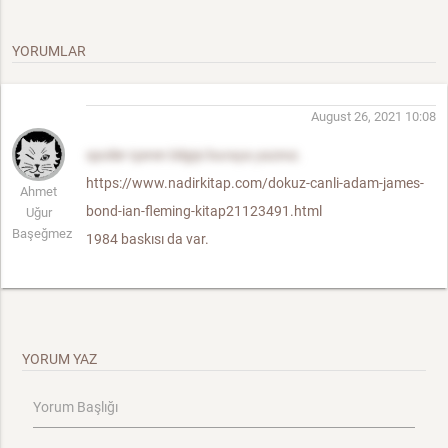
YORUMLAR
August 26, 2021 10:08
spoiler içeren bilgiyi buraya yazınız.
https://www.nadirkitap.com/dokuz-canli-adam-james-
Ahmet
bond-ian-fleming-kitap21123491.html
Uğur
Başeğmez
1984 baskısı da var.
YORUM YAZ
Yorum Başlığı