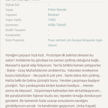
-
Orjinal Adı:
Peter Randa
Yazar:
Baskan
Yayınevi:
1983
Yayın Tarihi:
Atilla Tokatlı
Çevirmen:
-
Grafik Tasarım:
-
Karakterler:
Sizin Puanınız:
Puan vermek için buraya tıklayarak login
olunuz
Yüreğim çarpıyor hızlı hızlı.. Prototipin ilk belirtisi olmasın bu
sakın? Amblemin bu gövdeye ne zaman çizilmiş olduğuna bağlı...
Massart'a işaret edip fırlıyorum. Tarr'la birlikte hemen yetişiyorlar.
- Bakın - Uzay Muhafızlarının amblemi bu. Yakından inceleyince
boynu bükülüyor: - Ne yazık ki çok yeni.. Sanki daha dün çizilmiş..
Hatta belki de Gelma çizmiştir bunu. Yeniden çarpmaya başlıyor
yüreğim. Tarr yanıbaşımda birden kaskatı kesiliyor... Hemen
sonra da Massart.. Düşünmeye kalmadan ben de katılaşıyorum...
Bir paralizatörden fışkıran buzlu sıvı, tepeden tırnağa donduruyor
gövdemi. Bir kementin hızla uzanıp omuzlarımı sardığını
görebiliyorum ancak. Ve kendimden geçiyorum. (Arka Kapak)