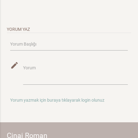
YORUM YAZ
Yorum Başlığı
mode_edit
Yorum
Yorum yazmak için buraya tıklayarak login olunuz
Cinai Roman