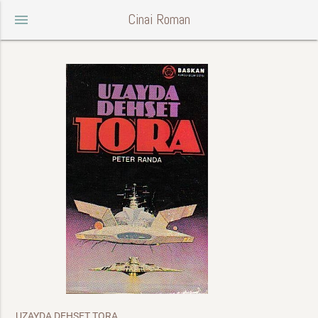
Cinai Roman
menu
UZAYDA DEHŞET TORA