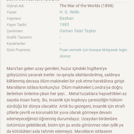
The War of the Worlds (1898)
Orjinal Adı:
H. G. Wells
Yazar:
Baskan
Yayınevi:
1983
Yayın Tarihi:
Osman Talat Taşkın
Çevirmen:
-
Grafik Tasarım:
-
Karakterler:
Sizin Puanınız:
Puan vermek için buraya tıklayarak login
olunuz
Mars'tan gelen uzay gemileri, huzur içindeki İngiltere'ye
gökyüzünü yararak inerler. Isı ışınıyla silahlandırılmış, saldırıya
kilitlenmiş devasa ölüm makineleri bir yok etme harekâtına girişir.
Marslıların istilası korkunçtur. Ölüm makineleri Londra'ya doğru
ilerlerken önlerine çıkan her şeyi... Metal tuzaklara hapsettikleri az
sayıda insan hariç. Bu, insanlık için kopkoyu çaresizliğin hüküm
sürdüğü bir dünya olacaktır. Artık bu gezegeni, insanlık için etrafı
çitlerle çevrili ve korunaklı bir yuva olarak görmeye devam
edemeyeceğimizi öğrenmiş durumdayız. Uzaydan birdenbire
üstümüze gelebilecek, bizim için şu anda görünmez olan iyilik ya
da kötülükleri asla tahmin edemeyiz. Marslıların istilasının