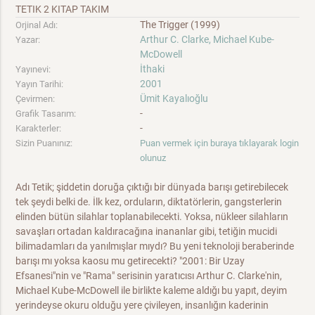
TETIK 2 KITAP TAKIM
The Trigger (1999)
Orjinal Adı:
Arthur C. Clarke, Michael Kube-
Yazar:
McDowell
İthaki
Yayınevi:
2001
Yayın Tarihi:
Ümit Kayalıoğlu
Çevirmen:
-
Grafik Tasarım:
-
Karakterler:
Sizin Puanınız:
Puan vermek için buraya tıklayarak login
olunuz
Adı Tetik; şiddetin doruğa çıktığı bir dünyada barışı getirebilecek
tek şeydi belki de. İlk kez, orduların, diktatörlerin, gangsterlerin
elinden bütün silahlar toplanabilecekti. Yoksa, nükleer silahların
savaşları ortadan kaldıracağına inananlar gibi, tetiğin mucidi
bilimadamları da yanılmışlar mıydı? Bu yeni teknoloji beraberinde
barışı mı yoksa kaosu mu getirecekti? "2001: Bir Uzay
Efsanesi"nin ve "Rama" serisinin yaratıcısı Arthur C. Clarke'nin,
Michael Kube-McDowell ile birlikte kaleme aldığı bu yapıt, deyim
yerindeyse okuru olduğu yere çivileyen, insanlığın kaderinin