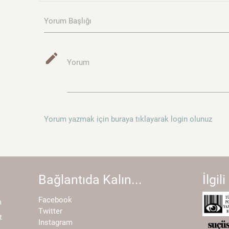
Yorum Başlığı
mode_edit
Yorum
Yorum yazmak için buraya tıklayarak login olunuz
Bağlantıda Kalın...
İlgili
Facebook
a
Twitter
t
Instagram