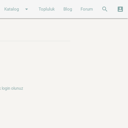
arrow_drop_down
search
account_box
Katalog
Topluluk
Blog
Forum
 login olunuz