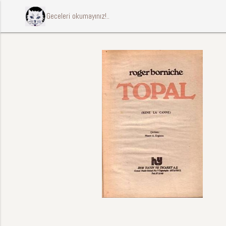
ccccci Geceleri okumayınız!..