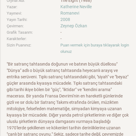
The Eight (1988)
Orjinal Adı:
Katherine Neville
Yazar:
Romanevi
Yayınevi:
2008
Yayın Tarihi:
Zeynep Özkan
Çevirmen:
-
Grafik Tasarım:
-
Karakterler:
Sizin Puanınız:
Puan vermek için buraya tıklayarak login
olunuz
"Bir satranç tahtasında doğunun ve batının büyük düellosu"
"Dünya" adlı o büyük satranç tahtasında heyecanlı arayış ve
entrika serüveni. Tıpkı satranç tahtasındaki gibi, "siyah" ve "beyaz"
güçler arasında kıyasıya mücadele. Tıpkı satranç tahtasındaki
gibi tarihi ikiye bölen bir "güç", "iktidar" ve "kendini arama"
macerası. Bir yanda Fransa Devrimi'nin en hareketli günlerinde
gizli ve sır dolu bir Satranç Takımı etrafında örülen, müzikten
mitolojiye, felsefeden matematiğe, simyadan kimyaya uzanan
kıyasıya bir mücadele. Diğer yanda petrol şirketlerinin ve diğer çok
uluslu şirketlerin dünyaya damgasını vurmaya başladığı
1970'lerde şekillenen ve kökenleri tarihin derinliklerine uzanan
"canlı bir satranç oyunu." Sekiz, sadece tarihe değil, çevremizde