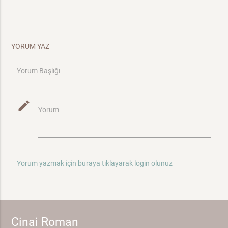
YORUM YAZ
Yorum Başlığı
mode_edit
Yorum
Yorum yazmak için buraya tıklayarak login olunuz
Cinai Roman