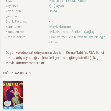
Kemal Tahir (F.M. İkinci)
Yazar:
Çağlayan
Yayınevi:
1954
Yayın Tarihi:
-
Çevirmen:
-
Grafik Tasarım:
Mayk Hammer
Karakterler:
Mike Hammer Serileri - Çağlayan
Kitap Serileri:
Sizin Puanınız:
Puan vermek için buraya tıklayarak login
olunuz
Düşün ve edebiyat dünyamızın dev ismi Kemal Tahir'in, F.M. İkinci
takma adıyla yazdığı ve önceleri çevirmen gibi gösterildiği özgün
Mayk Hammer maceraları.
DIĞER BASKILARI