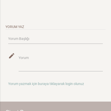
YORUM YAZ
Yorum Başlığı
mode_edit
Yorum
Yorum yazmak için buraya tıklayarak login olunuz