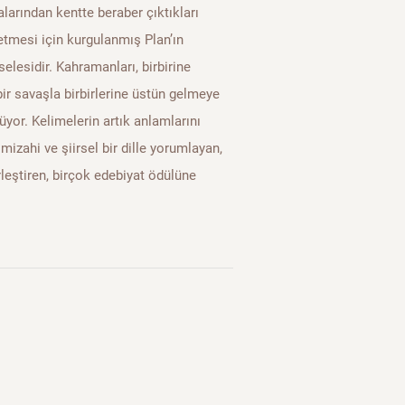
larından kentte beraber çıktıkları
etmesi için kurgulanmış Plan’ın
elesidir. Kahramanları, birbirine
ir savaşla birbirlerine üstün gelmeye
üyor. Kelimelerin artık anlamlarını
mizahi ve şiirsel bir dille yorumlayan,
irleştiren, birçok edebiyat ödülüne