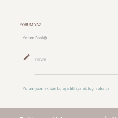
YORUM YAZ
Yorum Başlığı
mode_edit
Yorum
Yorum yazmak için buraya tıklayarak login olunuz