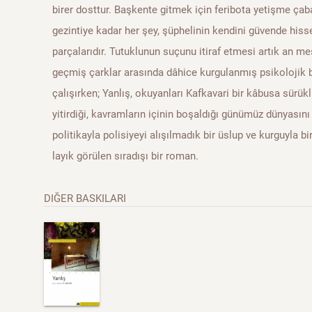
birer dosttur. Başkente gitmek için feribota yetişme çaba
gezintiye kadar her şey, şüphelinin kendini güvende hiss
parçalarıdır. Tutuklunun suçunu itiraf etmesi artık an mes
geçmiş çarklar arasında dâhice kurgulanmış psikolojik b
çalışırken; Yanlış, okuyanları Kafkavari bir kâbusa sürükl
yitirdiği, kavramların içinin boşaldığı günümüz dünyasını 
politikayla polisiyeyi alışılmadık bir üslup ve kurguyla b
layık görülen sıradışı bir roman.
DIĞER BASKILARI