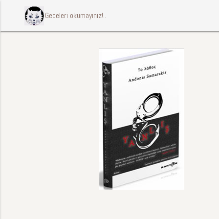
ccccci Geceleri okumayınız!..