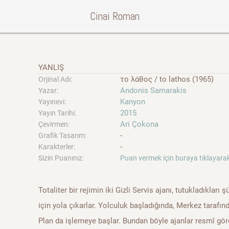
Cinai Roman
YANLIŞ
το λάθος / to lathos (1965)
Orjinal Adı:
Andonis Samarakis
Yazar:
Kanyon
Yayınevi:
2015
Yayın Tarihi:
Ari Çokona
Çevirmen:
-
Grafik Tasarım:
-
Karakterler:
Sizin Puanınız:
Puan vermek için buraya tıklayarak
Totaliter bir rejimin iki Gizli Servis ajanı, tutukladıkla
için yola çıkarlar. Yolculuk başladığında, Merkez tarafın
Plan da işlemeye başlar. Bundan böyle ajanlar resmî göre