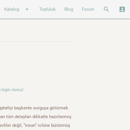
arrow_drop_down
search
account_box
Katalog
Topluluk
Blog
Forum
 login olunuz
rı şüpheliyi başkente sorguya götürmek
dan tüm detayları dikkatle hazırlanmış
vliler değil, “insan” rolüne bürünmüş