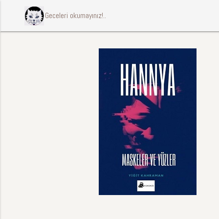
ccccci Geceleri okumayınız!..