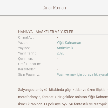
Cinai Roman
HANNYA - MASKELER VE YÜZLER
-
Orjinal Adı:
Yiğit Kahraman
Yazar:
Antimimik
Yayınevi:
2020
Yayın Tarihi:
-
Çevirmen:
-
Grafik Tasarım:
-
Karakterler:
Sizin Puanınız:
Puan vermek için buraya tıklayarak
Salyangozlar öykü kitabinda güç-iktidar ve özne ilişkisin
metaforlarıyla, fantastik bir şekilde anlatan Yiğit Kahra
ikinci kitabında 11 polisiye öyküyü fantastik ve distopik b