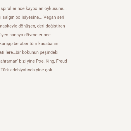
 spirallerinde kaybolan öyküsüne...
 salgın polisiyesine... Vegan seri
n maskeyle dönüşen, deri değiştiren
yüyen hannya dövmelerinde
 karışıp beraber tüm kasabanın
katillere…bir kokunun peşindeki
Kahraman' bizi yine Poe, King, Freud
 Türk edebiyatında yine çok