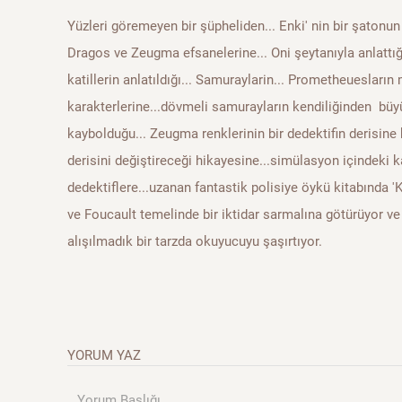
Yüzleri göremeyen bir şüpheliden... Enki' nin bir şatonun
Dragos ve Zeugma efsanelerine... Oni şeytanıyla anlattığı
katillerin anlatıldığı... Samuraylarin... Prometheuesları
karakterlerine...dövmeli samurayların kendiliğinden bü
kaybolduğu... Zeugma renklerinin bir dedektifin derisine
derisini değiştireceği hikayesine...simülasyon içindeki 
dedektiflere...uzanan fantastik polisiye öykü kitabında '
ve Foucault temelinde bir iktidar sarmalına götürüyor ve
alışılmadık bir tarzda okuyucuyu şaşırtıyor.
YORUM YAZ
Yorum Başlığı