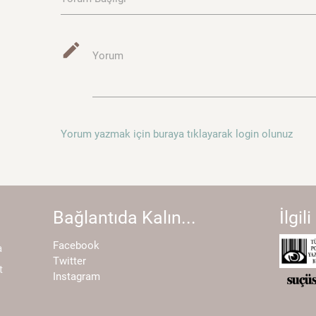
mode_edit
Yorum
Yorum yazmak için buraya tıklayarak login olunuz
Bağlantıda Kalın...
İlgili
Facebook
a
Twitter
t
Instagram