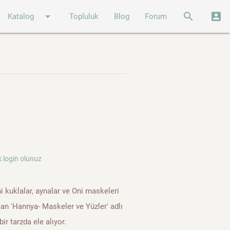
arrow_drop_down
search
account_box
Katalog
Topluluk
Blog
Forum
 login olunuz
i kuklalar, aynalar ve Oni maskeleri
man 'Hannya- Maskeler ve Yüzler' adlı
ir tarzda ele alıyor.