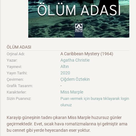
ÖLÜM ADASI
A Caribbean Mystery (1964)
Orjinal Adı:
Agatha Christie
Yazar:
Altın
Yayınevi:
2020
Yayın Tarihi:
Çiğdem Öztekin
Çevirmen:
-
Grafik Tasarım:
Miss Marple
Karakterler:
Sizin Puanınız:
Puan vermek için buraya tıklayarak login
olunuz
Karayip güneşinin tadını çıkaran Miss Marple huzursuz günler
geçirmektedir. Evet, sıcak hava romatizmalarına iyi gelmiştir ama
bu cennet gibi yerde heyecandan eser yoktur.