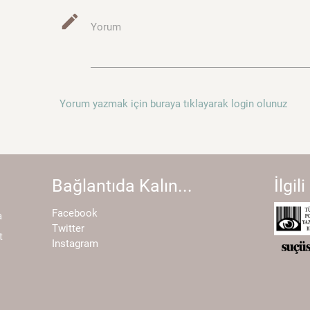
mode_edit
Yorum
Yorum yazmak için buraya tıklayarak login olunuz
Bağlantıda Kalın...
İlgili
Facebook
a
Twitter
t
Instagram