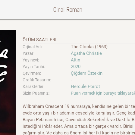
Cinai Roman
ÖLÜM SAATLERI
The Clocks (1963)
Orjinal Adı:
Agatha Christie
Yazar:
Altın
Yayınevi:
2020
Yayın Tarihi:
Çiğdem Öztekin
Çevirmen:
-
Grafik Tasarım:
Hercule Poirot
Karakterler:
Sizin Puanınız:
Puan vermek için buraya tıklayarak
Wilbraham Crescent 19 numaraya, kendisine gelen bir te
evde orta yaşlı bir adamın cesediyle karşılaşır. Genç ka
Bayan Pebmarsh ise, Cavendish Sekreterlik ve Daktilo Bü
istediğini inkâr eder. Ama ortada bir gerçek vardır. Birisi
çağırmıştır. Ve daha da önemlisi her iki kadın ne birbirl