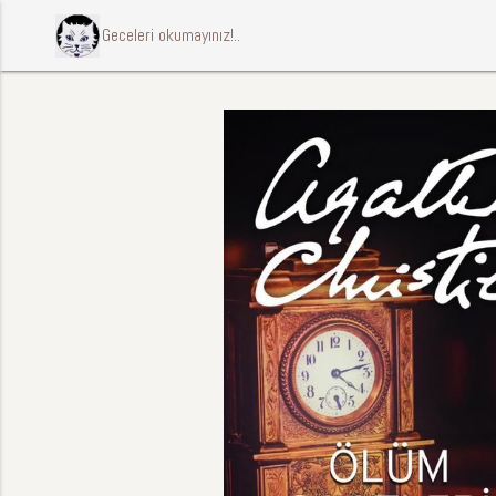
ccccci Geceleri okumayınız!..