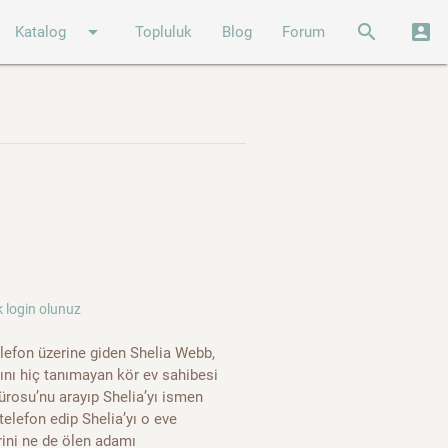
arrow_drop_down
search
account_box
Katalog
Topluluk
Blog
Forum
 login olunuz
lefon üzerine giden Shelia Webb,
dını hiç tanımayan kör ev sahibesi
rosu’nu arayıp Shelia’yı ismen
 telefon edip Shelia’yı o eve
erini ne de ölen adamı