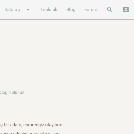
arrow_drop_down
search
account_box
Katalog
Topluluk
Blog
Forum
 login olunuz
ç bir adam, esrarengiz olayların
rayna edebiyatının usta yazarı