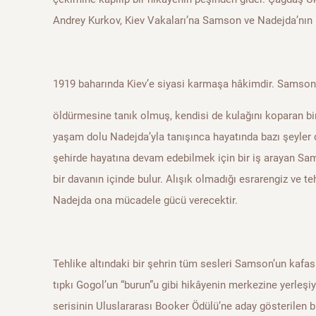
Andrey Kurkov, Kiev Vakaları’na Samson ve Nadejda’nın 
1919 baharında Kiev’e siyasi karmaşa hâkimdir. Samson
öldürmesine tanık olmuş, kendisi de kulağını koparan bir
yaşam dolu Nadejda’yla tanışınca hayatında bazı şeyler
şehirde hayatına devam edebilmek için bir iş arayan Sa
bir davanın içinde bulur. Alışık olmadığı esrarengiz ve te
Nadejda ona mücadele gücü verecektir.
Tehlike altındaki bir şehrin tüm sesleri Samson’un kafası
tıpkı Gogol’un “burun”u gibi hikâyenin merkezine yerleşi
serisinin Uluslararası Booker Ödülü’ne aday gösterilen bu