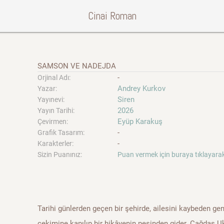
Cinai Roman
SAMSON VE NADEJDA
-
Orjinal Adı:
Andrey Kurkov
Yazar:
Siren
Yayınevi:
2026
Yayın Tarihi:
Eyüp Karakuş
Çevirmen:
-
Grafik Tasarım:
-
Karakterler:
Sizin Puanınız:
Puan vermek için buraya tıklayarak
Tarihi günlerden geçen bir şehirde, ailesini kaybeden gen
çekimine kapılıp bir hikâyenin peşinden gider. Çağdaş Uk