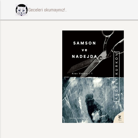
ccccci Geceleri okumayınız!..