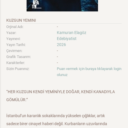
KUZGUN YEMINI
-
Orjinal Adı:
Kamuran Elagöz
Yazar:
Edebiyatist
Yayınevi:
2026
Yayın Tarihi:
-
Çevirmen:
-
Grafik Tasarım:
-
Karakterler:
Sizin Puanınız:
Puan vermek için buraya tıklayarak login
olunuz
“HER KUZGUN KENDİ YEMİNİYLE DOĞAR, KENDİ KANADIYLA
GÖMÜLÜR.”
​İstanbul’un karanlık sokaklarında yükselen çığlıklar, artık
sadece birer cinayet haberi değil. Kurbanların uzuvlarında