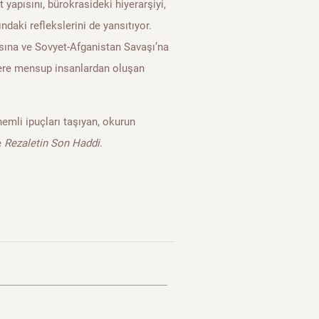
 yapısını, bürokrasideki hiyerarşiyi,
ndaki reflekslerini de yansıtıyor.
masına ve Sovyet-Afganistan Savaşı’na
etlere mensup insanlardan oluşan
emli ipuçları taşıyan, okurun
e
Rezaletin Son Haddi
.