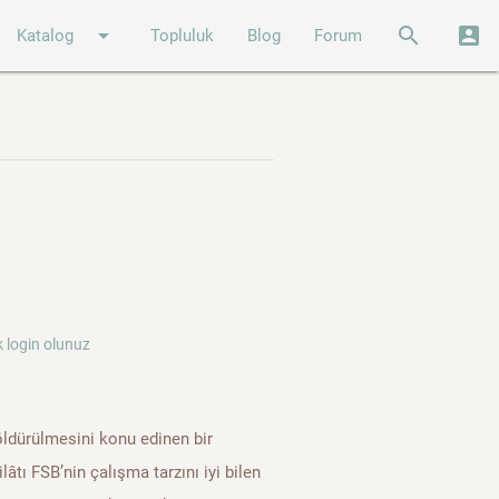
arrow_drop_down
search
account_box
Katalog
Topluluk
Blog
Forum
 login olunuz
ldürülmesini konu edinen bir
lâtı FSB’nin çalışma tarzını iyi bilen