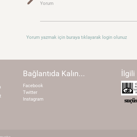
mode_edit
Yorum
Yorum yazmak için buraya tıklayarak login olunuz
Bağlantıda Kalın...
İlgili
Facebook
a
Twitter
t
Instagram