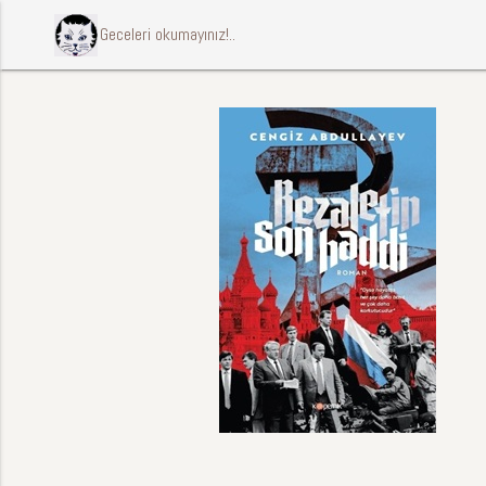
ccccci Geceleri okumayınız!..