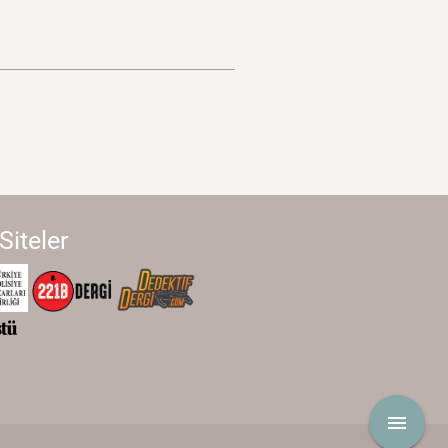
 Siteler
menu