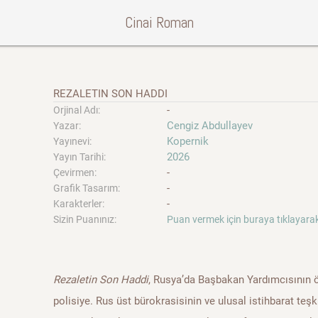
Cinai Roman
REZALETIN SON HADDI
-
Orjinal Adı:
Cengiz Abdullayev
Yazar:
Kopernik
Yayınevi:
2026
Yayın Tarihi:
-
Çevirmen:
-
Grafik Tasarım:
-
Karakterler:
Sizin Puanınız:
Puan vermek için buraya tıklayarak
Rezaletin Son Haddi
, Rusya’da Başbakan Yardımcısının ö
polisiye. Rus üst bürokrasisinin ve ulusal istihbarat teşki