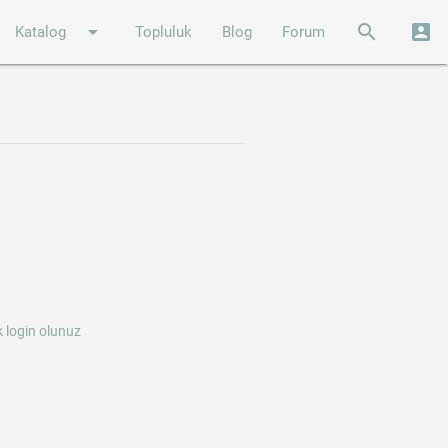
arrow_drop_down
search
account_box
Katalog
Topluluk
Blog
Forum
 login olunuz