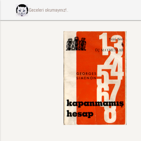
ccccci Geceleri okumayınız!..