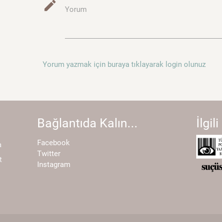
mode_edit
Yorum
Yorum yazmak için buraya tıklayarak login olunuz
Bağlantıda Kalın...
İlgili
Facebook
a
Twitter
t
Instagram