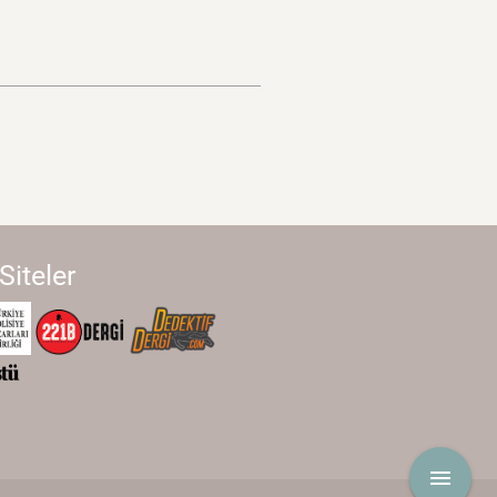
 Siteler
menu