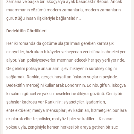
zamana ve başka bir İskoçya’ya ayak basacaktır Rebus. Ancak
muammanın çözümü modern zamanlarla, modern zamanların
çürüttüğü insan ilişkileriyle bağlantılıdır...
Dedektifin Gördükleri...
Her iki romanda da çözüme ulaştırılması gereken karmaşık
cinayetler, hızlı akan hikâyeler ve heyecan verici final sahneleri yer
alıyor. Yani polisiyeseverleri memnun edecek her şey yerli yerinde.
Gelgelelim polisiye unsurların işlevi hikâyenin sürükleyiciliğini
sağlamak. Rankin, gerçek hayattan fışkıran suçların peşinde.
Dedektifin merceğini kullanarak Londra’nın, Edinbugh’un, İskoçya
kırsalının güncel ve yakıcı meselelerine dikiyor gözünü. Geniş bir
şahıslar kadrosu var Rankin’in; siyasetçiler, işadamları,
entelektüeller, medya mensupları, ev kadınları, hizmetçiler, bunlara
ek olarak elbette polisler, mafyöz tipler ve katiller... Kısacası
yoksuluyla, zenginiyle hemen herkesi bir araya getiren bir suç