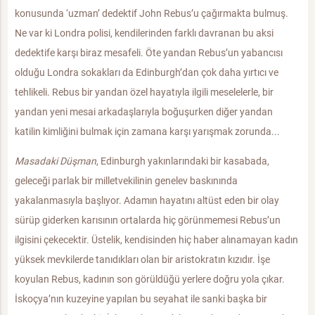
konusunda ‘uzman’ dedektif John Rebus’u çağırmakta bulmuş.
Ne var ki Londra polisi, kendilerinden farklı davranan bu aksi
dedektife karşı biraz mesafeli. Öte yandan Rebus’un yabancısı
olduğu Londra sokakları da Edinburgh’dan çok daha yırtıcı ve
tehlikeli. Rebus bir yandan özel hayatıyla ilgili meselelerle, bir
yandan yeni mesai arkadaşlarıyla boğuşurken diğer yandan
katilin kimliğini bulmak için zamana karşı yarışmak zorunda...
Masadaki Düşman
, Edinburgh yakınlarındaki bir kasabada,
geleceği parlak bir milletvekilinin genelev baskınında
yakalanmasıyla başlıyor. Adamın hayatını altüst eden bir olay
sürüp giderken karısının ortalarda hiç görünmemesi Rebus’un
ilgisini çekecektir. Üstelik, kendisinden hiç haber alınamayan kadın
yüksek mevkilerde tanıdıkları olan bir aristokratın kızıdır. İşe
koyulan Rebus, kadının son görüldüğü yerlere doğru yola çıkar.
İskoçya’nın kuzeyine yapılan bu seyahat ile sanki başka bir