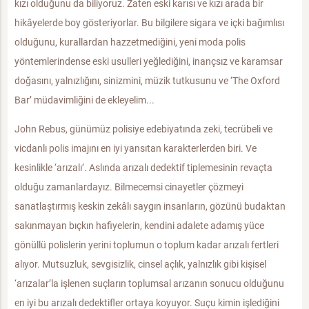
kızı olduğunu da biliyoruz. Zaten eski karısı ve kızı arada bir
hikâyelerde boy gösteriyorlar. Bu bilgilere sigara ve içki bağımlısı
olduğunu, kurallardan hazzetmediğini, yeni moda polis
yöntemlerindense eski usulleri yeğlediğini, inançsız ve karamsar
doğasını, yalnızlığını, sinizmini, müzik tutkusunu ve ‘The Oxford
Bar’ müdavimliğini de ekleyelim...
John Rebus, günümüz polisiye edebiyatında zeki, tecrübeli ve
vicdanlı polis imajını en iyi yansıtan karakterlerden biri. Ve
kesinlikle ‘arızalı’. Aslında arızalı dedektif tiplemesinin revaçta
olduğu zamanlardayız. Bilmecemsi cinayetler çözmeyi
sanatlaştırmış keskin zekâlı saygın insanların, gözünü budaktan
sakınmayan bıçkın hafiyelerin, kendini adalete adamış yüce
gönüllü polislerin yerini toplumun o toplum kadar arızalı fertleri
alıyor. Mutsuzluk, sevgisizlik, cinsel açlık, yalnızlık gibi kişisel
‘arızalar’la işlenen suçların toplumsal arızanın sonucu olduğunu
en iyi bu arızalı dedektifler ortaya koyuyor. Suçu kimin işlediğini