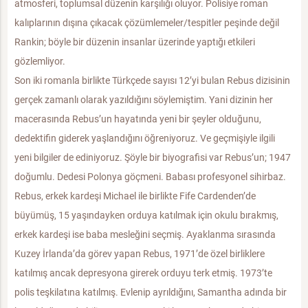
atmosferi, toplumsal düzenin karşılığı oluyor. Polisiye roman
kalıplarının dışına çıkacak çözümlemeler/tespitler peşinde değil
Rankin; böyle bir düzenin insanlar üzerinde yaptığı etkileri
gözlemliyor.
Son iki romanla birlikte Türkçede sayısı 12’yi bulan Rebus dizisinin
gerçek zamanlı olarak yazıldığını söylemiştim. Yani dizinin her
macerasında Rebus’un hayatında yeni bir şeyler olduğunu,
dedektifin giderek yaşlandığını öğreniyoruz. Ve geçmişiyle ilgili
yeni bilgiler de ediniyoruz. Şöyle bir biyografisi var Rebus’un; 1947
doğumlu. Dedesi Polonya göçmeni. Babası profesyonel sihirbaz.
Rebus, erkek kardeşi Michael ile birlikte Fife Cardenden’de
büyümüş, 15 yaşındayken orduya katılmak için okulu bırakmış,
erkek kardeşi ise baba mesleğini seçmiş. Ayaklanma sırasında
Kuzey İrlanda’da görev yapan Rebus, 1971’de özel birliklere
katılmış ancak depresyona girerek orduyu terk etmiş. 1973’te
polis teşkilatına katılmış. Evlenip ayrıldığını, Samantha adında bir