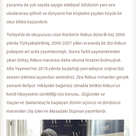
yazarına da çok sayıda saygın edebiyat ödülünün yanı sıra
uluslararası şöhret ve dünyanın her köşesine yayılan büyük bir
okur kitlesi kazandırdı.
Türkiye’de de okuyucusu oIan Rankin’in Rebus dizisi ilk kez 2006
yılında Türkçeleştirilmiş, 2006-2007 yılları arasında bir dizi Rebus
polisiyesi art arda yayımlanmıştı. Sonra farklı yayınevlerinden
çıkan birkaç Rebus macerası daha okuma fırsatını bulmuştuk.
Alfa Yayınevi’nin 2018 yılında başlattığı yeni edisyon orijinal dizi
sırasını izlemesi açısından sevindirici. Zira Rebus romanları gerçek
zamanlı ilerliyor. Hikâyeler bağımsız olmakla birlikte Rebus’un
kendi hikayesinin sürekliliği söz konusu.
Düğümler ve
Haçlar
ve
Saklambaç
’la başlayan dizinin üçüncü ve dördüncü
maceraları
Diş İzleri
ve
Masadaki Düşman
yayımlandı.