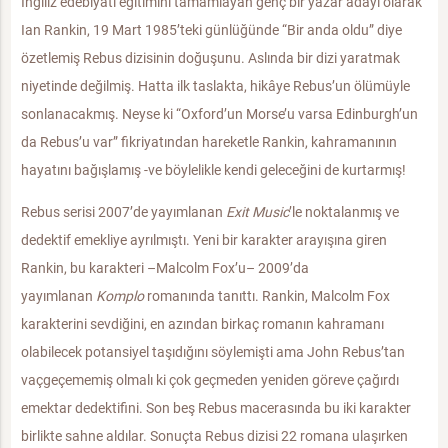
İngiliz edebiyatı eğitimini tamamlayan genç bir yazar adayı olarak
Ian Rankin, 19 Mart 1985’teki günlüğünde “Bir anda oldu” diye
özetlemiş Rebus dizisinin doğuşunu. Aslında bir dizi yaratmak
niyetinde değilmiş. Hatta ilk taslakta, hikâye Rebus’un ölümüyle
sonlanacakmış. Neyse ki “Oxford’un Morse’u varsa Edinburgh’un
da Rebus’u var” fikriyatından hareketle Rankin, kahramanının
hayatını bağışlamış -ve böylelikle kendi geleceğini de kurtarmış!
Rebus serisi 2007’de yayımlanan
Exit Music
’le noktalanmış ve
dedektif emekliye ayrılmıştı. Yeni bir karakter arayışına giren
Rankin, bu karakteri –Malcolm Fox’u– 2009’da
yayımlanan
Komplo
romanında tanıttı. Rankin, Malcolm Fox
karakterini sevdiğini, en azından birkaç romanın kahramanı
olabilecek potansiyel taşıdığını söylemişti ama John Rebus’tan
vaçgeçememiş olmalı ki çok geçmeden yeniden göreve çağırdı
emektar dedektifini. Son beş Rebus macerasında bu iki karakter
birlikte sahne aldılar. Sonuçta Rebus dizisi 22 romana ulaşırken