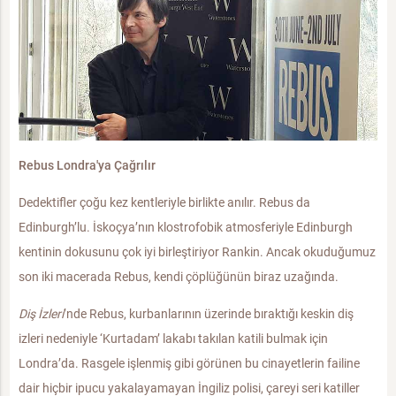
Rebus Londra'ya Çağrılır
Dedektifler çoğu kez kentleriyle birlikte anılır. Rebus da
Edinburgh’lu. İskoçya’nın klostrofobik atmosferiyle Edinburgh
kentinin dokusunu çok iyi birleştiriyor Rankin. Ancak okuduğumuz
son iki macerada Rebus, kendi çöplüğünün biraz uzağında.
Diş İzleri
’nde Rebus, kurbanlarının üzerinde bıraktığı keskin diş
izleri nedeniyle ‘Kurtadam’ lakabı takılan katili bulmak için
Londra’da. Rasgele işlenmiş gibi görünen bu cinayetlerin failine
dair hiçbir ipucu yakalayamayan İngiliz polisi, çareyi seri katiller