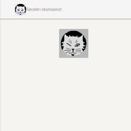
ccccci Geceleri okumayınız!..