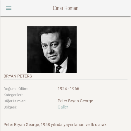
Cinai Roman
menu
BRYAN PETERS
1924 - 1966
Doğum - Ölüm:
-
Kategorileri:
Peter Bryan George
Diğer İsimleri:
Galler
Bölgesi:
Peter Bryan George, 1958 yılında yayımlanan ve ilk olarak