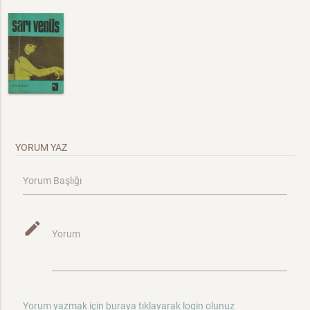
YORUM YAZ
Yorum Başlığı
mode_edit
Yorum
Yorum yazmak için buraya tıklayarak login olunuz