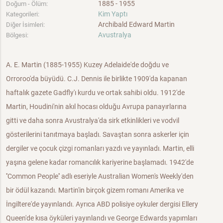
1885 - 1955
Doğum - Ölüm:
Kim Yaptı
Kategorileri:
Archibald Edward Martin
Diğer İsimleri:
Avustralya
Bölgesi:
A. E. Martin (1885-1955) Kuzey Adelaide'de doğdu ve
Orroroo'da büyüdü. C.J. Dennis ile birlikte 1909'da kapanan
haftalık gazete Gadfly'ı kurdu ve ortak sahibi oldu. 1912'de
Martin, Houdini'nin akıl hocası olduğu Avrupa panayırlarına
gitti ve daha sonra Avustralya'da sirk etkinlikleri ve vodvil
gösterilerini tanıtmaya başladı. Savaştan sonra askerler için
dergiler ve çocuk çizgi romanları yazdı ve yayınladı. Martin, elli
yaşına gelene kadar romancılık kariyerine başlamadı. 1942'de
''Common People'' adlı eseriyle Australian Women's Weekly'den
bir ödül kazandı. Martin'in birçok gizem romanı Amerika ve
İngiltere'de yayınlandı. Ayrıca ABD polisiye oykuler dergisi Ellery
Queen'de kısa öyküleri yayınlandı ve George Edwards yapımları