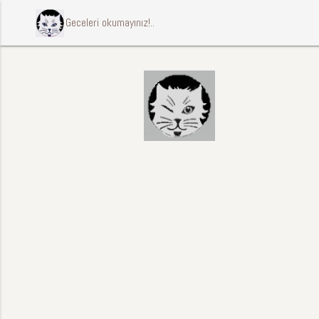
ccccci Geceleri okumayınız!..