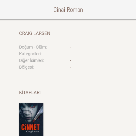
Cinai Roman
CRAIG LARSEN
-
Doğum - Ölüm:
-
Kategorileri:
-
Diğer İsimleri:
-
Bölgesi:
KİTAPLARI