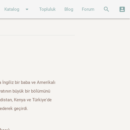
arrow_drop_down
search
account_box
Katalog
Topluluk
Blog
Forum
a İngiliz bir baba ve Amerikalı
ayatının büyük bir bölümünü
ndistan, Kenya ve Türkiye'de
ederek geçirdi.