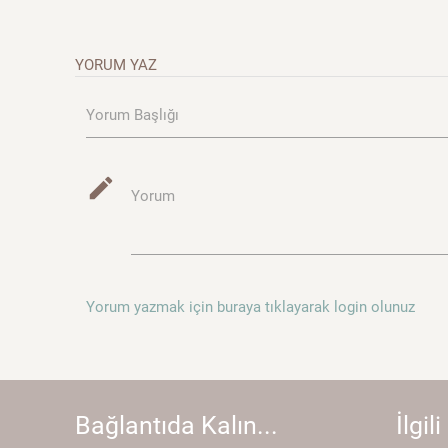
YORUM YAZ
Yorum Başlığı
mode_edit
Yorum
Yorum yazmak için buraya tıklayarak login olunuz
Bağlantıda Kalın...
İlgili