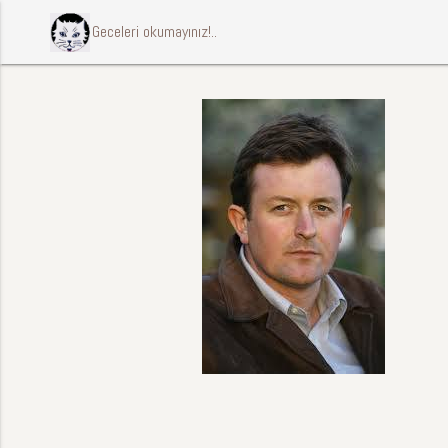
ccccci Geceleri okumayınız!..