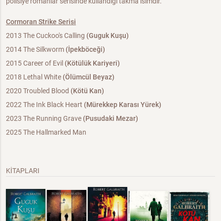
polisiye romanlar serisinde kullandığı takma isimdir.
Cormoran Strike Serisi
2013 The Cuckoo's Calling
(Guguk Kuşu)
2014 The Silkworm
(İpekböceği)
2015 Career of Evil
(Kötülük Kariyeri)
2018 Lethal White
(Ölümcül Beyaz)
2020 Troubled Blood
(Kötü Kan)
2022 The Ink Black Heart
(Mürekkep Karası Yürek)
2023 The Running Grave
(Pusudaki Mezar)
2025 The Hallmarked Man
KİTAPLARI