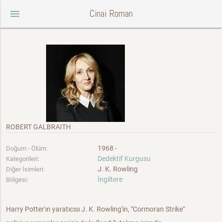
Cinai Roman
menu
ROBERT GALBRAITH
1968 -
Doğum - Ölüm:
Dedektif Kurgusu
Kategorileri:
J. K. Rowling
Diğer İsimleri:
İngiltere
Bölgesi:
Harry Potter'ın yaratıcısı J. K. Rowling'in, "Cormoran Strike"