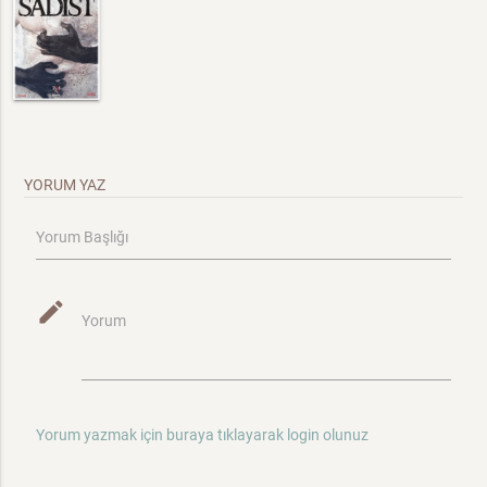
YORUM YAZ
Yorum Başlığı
mode_edit
Yorum
Yorum yazmak için buraya tıklayarak login olunuz