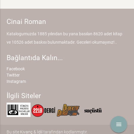
Cinai Roman
Katalogumuzda 1885 yılından bu yana basılan 8620 adet kitap
ve 10526 adet baskısı bulunmaktadır. Geceleri okumayınız!..
Bağlantıda Kalın...
Facebook
Twitter
Instagram
İlgili Siteler
menu
Bu site
Kıvanç & İdil
tarafından kodlanmıştır.