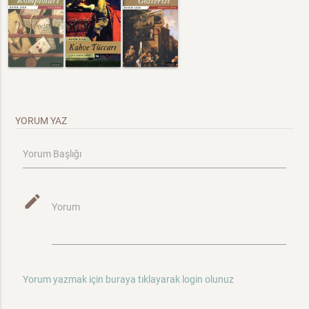
YORUM YAZ
Yorum Başlığı
mode_edit
Yorum
Yorum yazmak için buraya tıklayarak login olunuz