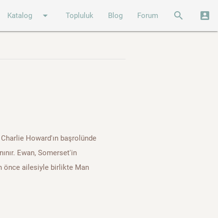
arrow_drop_down
search
account_box
Katalog
Topluluk
Blog
Forum
k, Charlie Howard'ın başrolünde
anınır. Ewan, Somerset'in
önce ailesiyle birlikte Man