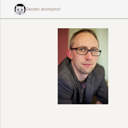
ccccci Geceleri okumayınız!..