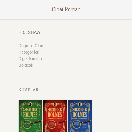
Cinai Roman
F. C. SHAW
-
Doğum - Ölüm:
-
Kategorileri:
-
Diğer İsimleri:
-
Bölgesi:
KİTAPLARI