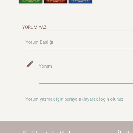
YORUM YAZ
Yorum Başlığı
mode_edit
Yorum
Yorum yazmak için buraya tıklayarak login olunuz