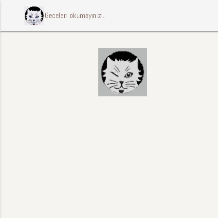
ccccci Geceleri okumayınız!..