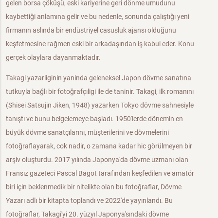
gelen borsa çöküşü, eski kariyerine geri dönme umudunu
kaybettiği anlamına gelir ve bu nedenle, sonunda çalıştığı yeni
firmanın aslında bir endüstriyel casusluk ajansı olduğunu
keşfetmesine rağmen eski bir arkadaşından iş kabul eder. Konu
gerçek olaylara dayanmaktadır.
Takagi yazarliginin yaninda geleneksel Japon dövme sanatına
tutkuyla bağlı bir fotoğrafçıligi ile de taninir. Takagi, ilk romanını
(Shisei Satsujin Jiken, 1948) yazarken Tokyo dövme sahnesiyle
tanıştı ve bunu belgelemeye başladı. 1950'lerde dönemin en
büyük dövme sanatçılarını, müşterilerini ve dövmelerini
fotoğraflayarak, cok nadir, o zamana kadar hic görülmeyen bir
arşiv oluşturdu. 2017 yılında Japonya'da dövme uzmanı olan
Fransız gazeteci Pascal Bagot tarafından keşfedilen ve amatör
biri için beklenmedik bir nitelikte olan bu fotoğraflar, Dövme
Yazarı adlı bir kitapta toplandı ve 2022'de yayınlandı. Bu
fotoğraflar, Takagi'yi 20. yüzyıl Japonya'sındaki dövme