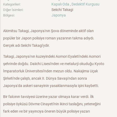
Kapalı Oda
,
Dedektif Kurgusu
Kategorileri:
Seiichi Takagi
Diğer İsimleri:
Japonya
Bölgesi:
Akimitsu Takagi, Japonya'nın Şova döneminde aktif olan
popüler bir Japon polisiye roman yazarının takma adıydı.
Gerçek adı Seiichi Takagi'ydir.
Takagi, Japonya'nın kuzeyindeki Aomori Eyaleti'ndeki Aomori
şehrinde doğdu. Daiichi Lisesi'nden ve metalurji okuduğu Kyoto
İmparatorluk Üniversitesi'nden mezun oldu. Nakajima Uçak
Şirketi'nde çalıştı, ancak II. Dünya Savaşı'ndan sonra
Japonya'da askeri sanayinin yasaklanmasıyla işini kaybetti.
Bir falcının tavsiyesi üzerine yazar olmaya karar verdi. İlk
polisiye öyküsü Dövme Cinayeti'nin ikinci taslağını, yeteneğini
fark eden ve bir yayıncıya öneren büyük polisiye yazarı