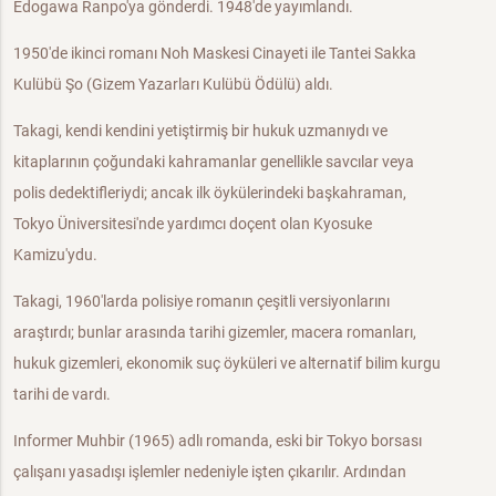
Edogawa Ranpo'ya gönderdi. 1948'de yayımlandı.
1950'de ikinci romanı Noh Maskesi Cinayeti ile Tantei Sakka
Kulübü Şo (Gizem Yazarları Kulübü Ödülü) aldı.
Takagi, kendi kendini yetiştirmiş bir hukuk uzmanıydı ve
kitaplarının çoğundaki kahramanlar genellikle savcılar veya
polis dedektifleriydi; ancak ilk öykülerindeki başkahraman,
Tokyo Üniversitesi'nde yardımcı doçent olan Kyosuke
Kamizu'ydu.
Takagi, 1960'larda polisiye romanın çeşitli versiyonlarını
araştırdı; bunlar arasında tarihi gizemler, macera romanları,
hukuk gizemleri, ekonomik suç öyküleri ve alternatif bilim kurgu
tarihi de vardı.
Informer Muhbir (1965) adlı romanda, eski bir Tokyo borsası
çalışanı yasadışı işlemler nedeniyle işten çıkarılır. Ardından