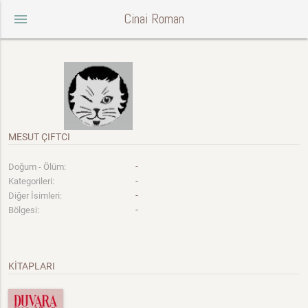
Cinai Roman
menu
MESUT ÇIFTCI
-
Doğum - Ölüm:
-
Kategorileri:
-
Diğer İsimleri:
-
Bölgesi:
KİTAPLARI