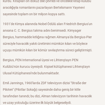
kurdu. Kitapları on dokuz dile çevrildi ve öncelikle kitap kulübü
aracılığıyla romanlarını pazarlayan Bertelsmann Yayınevi
sayesinde toplam on bir milyon kopya sattı.
1931'de Kimya alanında Nobel Ödülü alan Friedrich Bergius'un
anısına C. C. Bergius takma adını benimsedi. Kimyager
Bergius, hammadde kıtlığına rağmen Almanya'da Bergius-Pier
süreciyle havacılık yakıtı üretimini mümkün kılan ve böylece
uçuşu mümkün kılan bir kömür sıvılaştırma süreci geliştirmişti.
Bergius, PEN International üyesi ve Lihtenştayn PEN
Kulübü'nün kurucu üyesiydi. Kişisel kütüphanesi Lihtenştayn
Ulusal Kütüphanesi'nde bulunmaktadır.
Emil Jannings, 1960'larda ZDF televizyon dizisi "Straße der
Piloten" (Pilotlar Sokağı) sayesinde daha geniş bir kitle
tarafından tanındı; bu dizi, Alman televizyon tarihinin havacılık
ve uzay yolculuğu üzerine ilk büyük belgeseliydi.