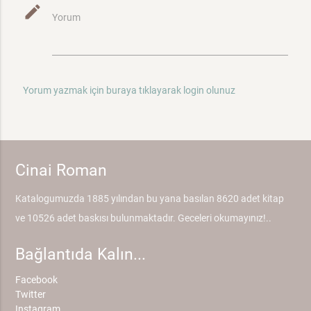
mode_edit
Yorum
Yorum yazmak için buraya tıklayarak login olunuz
Cinai Roman
Katalogumuzda 1885 yılından bu yana basılan 8620 adet kitap
ve 10526 adet baskısı bulunmaktadır. Geceleri okumayınız!..
Bağlantıda Kalın...
Facebook
Twitter
Instagram