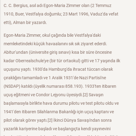
C. C. Bergius, asıl adı Egon-Maria Zimmer olan (2 Temmuz
1910, Buer, Vestfalya doğumlu; 23 Mart 1996, Vaduz'da vefat
etti), Alman bir yazardı.
Egon-Maria Zimmer, okul çağında bile Vestfalya'daki
memleketindeki küçük havaalanını sık sık ziyaret ederdi.
Abitur'undan (üniversite giriş sınavı) kısa bir süre öncesine
kadar Oberrealschule'ye (bir tür ortaokul) gitti ve 17 yaşında ilk
uçuşunu yaptı. 1930'da Hamburg'da ihracat tüccarı olarak
çıraklığını tamamladı ve 1 Aralık 1931'de Nazi Partisi'ne
(NSDAP) katıldı (üyelik numarası 858.193). 1933'ten itibaren
uçuş eğitmeni ve Condor Lejyonu üyesiydi.[2] Savaşın
başlamasıyla birlikte hava durumu pilotu ve test pilotu oldu ve
1941'den itibaren Silahlanma Bakanlığı için uçuş kaptanı ve
pilot olarak görev yaptı.[2] İkinci Dünya Savaşı'ndan sonra
yazarlık kariyerine başladı ve başlangıçta kendi yayınevini