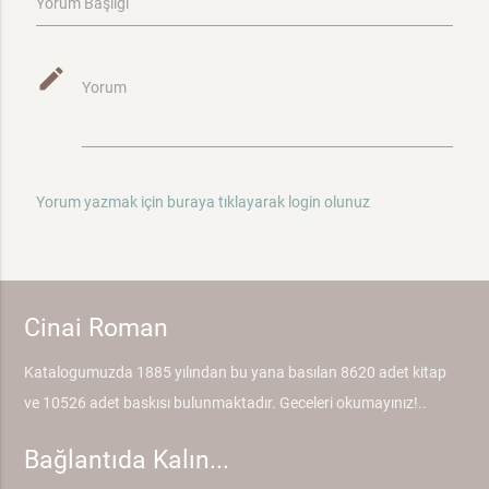
Yorum Başlığı
mode_edit
Yorum
Yorum yazmak için buraya tıklayarak login olunuz
Cinai Roman
Katalogumuzda 1885 yılından bu yana basılan 8620 adet kitap
ve 10526 adet baskısı bulunmaktadır. Geceleri okumayınız!..
Bağlantıda Kalın...