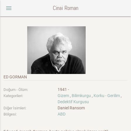
Cinai Roman
menu
ED GORMAN
1941 -
Doğum - Ölüm:
Gizem
,
Bilimkurgu
,
Korku - Gerilim
,
Kategorileri:
Dedektif Kurgusu
Daniel Ransom
Diğer İsimleri:
ABD
Bölgesi: