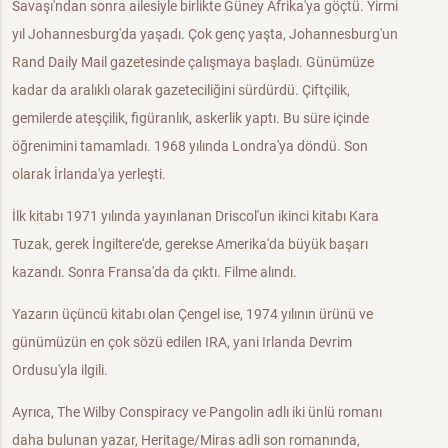
Savaşı'ndan sonra ailesiyle birlikte Güney Afrika'ya göçtü. Yirmi
yıl Johannesburg'da yaşadı. Çok genç yaşta, Johannesburg'un
Rand Daily Mail gazetesinde çalışmaya başladı. Günümüze
kadar da aralıklı olarak gazeteciliğini sürdürdü. Çiftçilik,
gemilerde ateşçilik, figüranlık, askerlik yaptı. Bu süre içinde
öğrenimini tamamladı. 1968 yılında Londra'ya döndü. Son
olarak İrlanda'ya yerleşti.
İlk kitabı 1971 yılında yayınlanan Driscol'un ikinci kitabı Kara
Tuzak, gerek İngiltere'de, gerekse Amerika'da büyük başarı
kazandı. Sonra Fransa'da da çıktı. Filme alındı.
Yazarın üçüncü kitabı olan Çengel ise, 1974 yılının ürünü ve
günümüzün en çok sözü edilen IRA, yani Irlanda Devrim
Ordusu'yla ilgili.
Ayrıca, The Wilby Conspiracy ve Pangolin adlı iki ünlü romanı
daha bulunan yazar, Heritage/Miras adli son romanında,