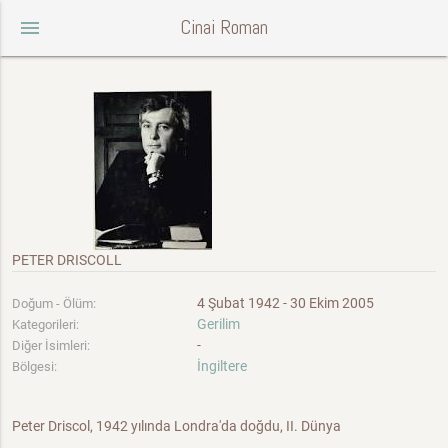
Cinai Roman
menu
PETER DRISCOLL
4 Şubat 1942 - 30 Ekim 2005
Doğum - Ölüm:
Gerilim
Kategorileri:
-
Diğer İsimleri:
İngiltere
Bölgesi:
Peter Driscol, 1942 yılında Londra'da doğdu, II. Dünya