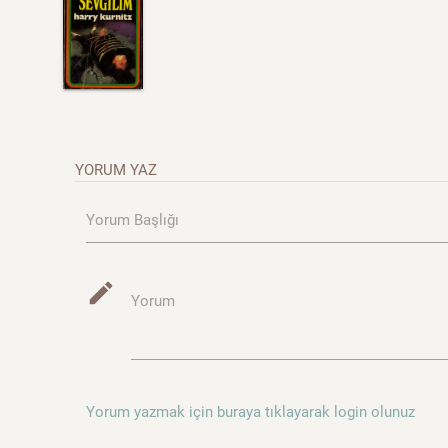
YORUM YAZ
Yorum Başlığı
mode_edit
Yorum
Yorum yazmak için buraya tıklayarak login olunuz