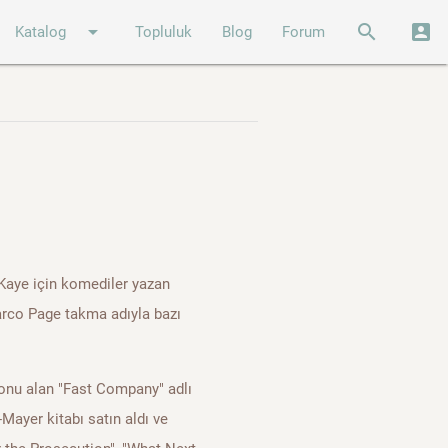
arrow_drop_down
search
account_box
Katalog
Topluluk
Blog
Forum
 Kaye için komediler yazan
Marco Page takma adıyla bazı
ı konu alan "Fast Company" adlı
ayer kitabı satın aldı ve