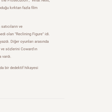
r the Prosecution", "What Next,
duğu kırktan fazla film
 satıcıların ve
di olan "Reclining Figure" idi.
yazdı. Diğer oyunları arasında
 ve sözlerini Coward'ın
 vardı.
da bir dedektif hikayesi