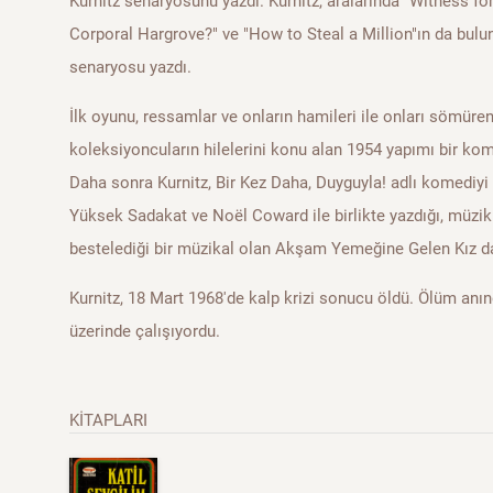
Kurnitz senaryosunu yazdı. Kurnitz, aralarında "Witness fo
Corporal Hargrove?" ve "How to Steal a Million"ın da bulun
senaryosu yazdı.
İlk oyunu, ressamlar ve onların hamileri ile onları sömüren
koleksiyoncuların hilelerini konu alan 1954 yapımı bir kome
Daha sonra Kurnitz, Bir Kez Daha, Duyguyla! adlı komediyi 
Yüksek Sadakat ve Noël Coward ile birlikte yazdığı, müzik
bestelediği bir müzikal olan Akşam Yemeğine Gelen Kız da
Kurnitz, 18 Mart 1968'de kalp krizi sonucu öldü. Ölüm anın
üzerinde çalışıyordu.
KİTAPLARI