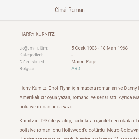
Cinai Roman
HARRY KURNITZ
5 Ocak 1908 - 18 Mart 1968
Doğum - Ölüm:
-
Kategorileri:
Marco Page
Diğer İsimleri:
ABD
Bölgesi:
Harry Kurnitz, Errol Flynn için macera romanları ve Danny
Amerikalı bir oyun yazarı, romancı ve senaristti. Ayrıca 
polisiye romanlar da yazdı.
Kurnitz'in 1937'de yazdığı, nadir kitap işindeki entrikalar
polisiye romanı onu Hollywood'a götürdü. Metro-Goldwyn-M