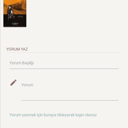
YORUM YAZ
Yorum Başlığı
mode_edit
Yorum
Yorum yazmak için buraya tıklayarak login olunuz