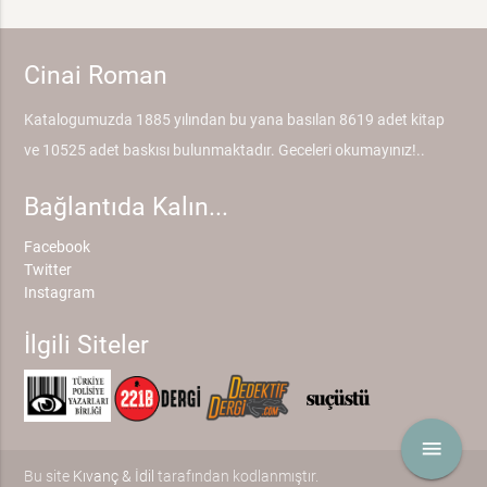
Cinai Roman
Katalogumuzda 1885 yılından bu yana basılan 8619 adet kitap
ve 10525 adet baskısı bulunmaktadır. Geceleri okumayınız!..
Bağlantıda Kalın...
Facebook
Twitter
Instagram
İlgili Siteler
menu
Bu site
Kıvanç & İdil
tarafından kodlanmıştır.