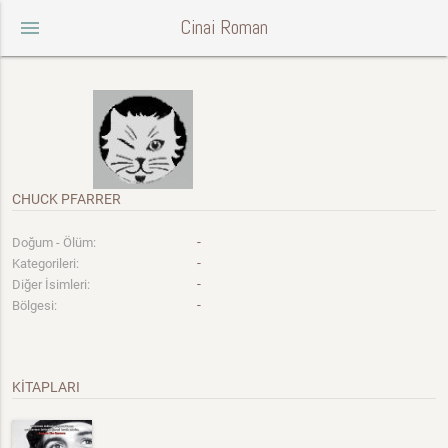
Cinai Roman
menu
CHUCK PFARRER
-
Doğum - Ölüm:
-
Kategorileri:
-
Diğer İsimleri:
-
Bölgesi:
KİTAPLARI