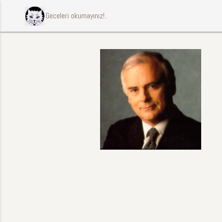
ccccci Geceleri okumayınız!..