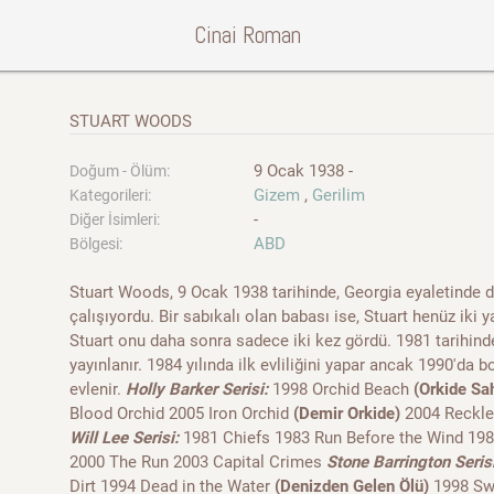
Cinai Roman
STUART WOODS
9 Ocak 1938 -
Doğum - Ölüm:
Gizem
,
Gerilim
Kategorileri:
-
Diğer İsimleri:
ABD
Bölgesi:
Stuart Woods, 9 Ocak 1938 tarihinde, Georgia eyaletinde 
çalışıyordu. Bir sabıkalı olan babası ise, Stuart henüz iki y
Stuart onu daha sonra sadece iki kez gördü. 1981 tarihind
yayınlanır. 1984 yılında ilk evliliğini yapar ancak 1990'da b
evlenir.
Holly Barker Serisi:
1998 Orchid Beach
(Orkide Sah
Blood Orchid 2005 Iron Orchid
(Demir Orkide)
2004 Reckl
Will Lee Serisi:
1981 Chiefs 1983 Run Before the Wind 19
2000 The Run 2003 Capital Crimes
Stone Barrington Serisi
Dirt 1994 Dead in the Water
(Denizden Gelen Ölü)
1998 Sw