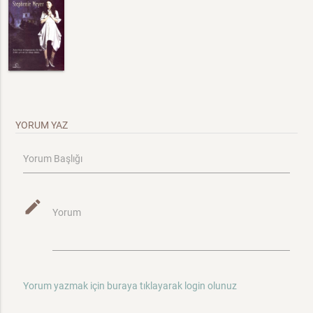
YORUM YAZ
Yorum Başlığı
mode_edit
Yorum
Yorum yazmak için buraya tıklayarak login olunuz