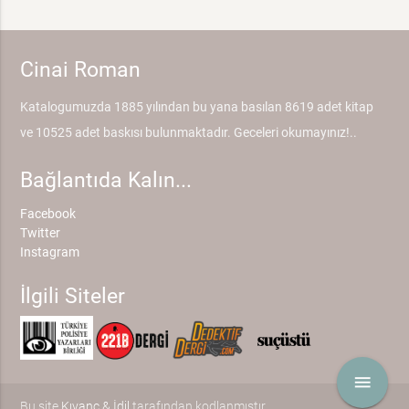
Cinai Roman
Katalogumuzda 1885 yılından bu yana basılan 8619 adet kitap
ve 10525 adet baskısı bulunmaktadır. Geceleri okumayınız!..
Bağlantıda Kalın...
Facebook
Twitter
Instagram
İlgili Siteler
menu
Bu site
Kıvanç & İdil
tarafından kodlanmıştır.