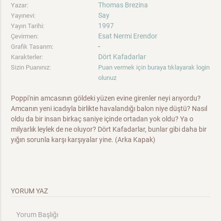
Thomas Brezina
Yazar:
Say
Yayınevi:
1997
Yayın Tarihi:
Esat Nermi Erendor
Çevirmen:
-
Grafik Tasarım:
Dört Kafadarlar
Karakterler:
Sizin Puanınız:
Puan vermek için buraya tıklayarak login
olunuz
Poppi'nin amcasının göldeki yüzen evine girenler neyi arıyordu?
Amcanın yeni icadıyla birlikte havalandığı balon niye düştü? Nasıl
oldu da bir insan birkaç saniye içinde ortadan yok oldu? Ya o
milyarlık leylek de ne oluyor? Dört Kafadarlar, bunlar gibi daha bir
yığın sorunla karşı karşıyalar yine. (Arka Kapak)
YORUM YAZ
Yorum Başlığı