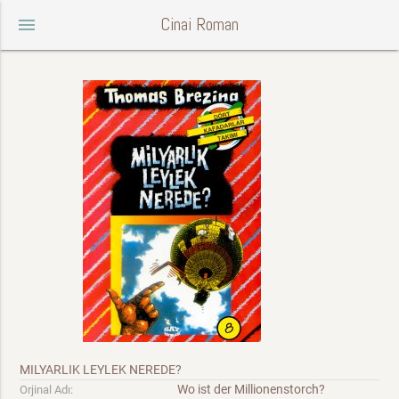
Cinai Roman
menu
MILYARLIK LEYLEK NEREDE?
Wo ist der Millionenstorch?
Orjinal Adı: