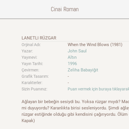
Cinai Roman
LANETLI RÜZGAR
When the Wind Blows (1981)
Orjinal Adı:
John Saul
Yazar:
Altın
Yayınevi:
1996
Yayın Tarihi:
Zeliha Babayiğit
Çevirmen:
-
Grafik Tasarım:
-
Karakterler:
Sizin Puanınız:
Puan vermek için buraya tıklayarak
Ağlayan bir bebeğin sesiydi bu. Yoksa rüzgar mıydı? Made
mi duyuyordu? Karanlıkta birisi sesleniyordu. Şimdi ağla
rüzgar estiğinde olduğu gibi kendisini çağırıyordu. Ölüm
Kapak)