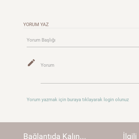
YORUM YAZ
Yorum Başlığı
mode_edit
Yorum
Yorum yazmak için buraya tıklayarak login olunuz
Bağlantıda Kalın...
İlgili