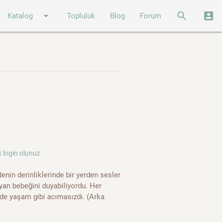
arrow_drop_down
search
account_box
Katalog
Topluluk
Blog
Forum
 login olunuz
nin derinliklerinde bir yerden sesler
yan bebeğini duyabiliyordu. Her
 de yaşam gibi acımasızdı. (Arka