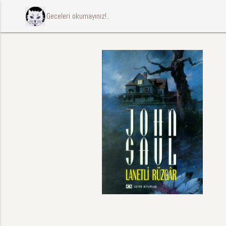
ccccci Geceleri okumayınız!..