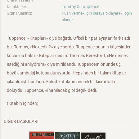
-
Grafik Tasarım:
Tommy & Tuppence
Karakterler:
Sizin Puanınız:
Puan vermek için buraya tıklayarak login
olunuz
Tuppence, «Kitaplar!» diye bağırdı. Öfkeli bir patlayıştan farksızdı
bu. Tommy, «Ne dedin?» diye sordu. Tuppence odanın köşesinden
kocasına baktı. - Kitaplar dedim. Thomas Beresford, «Ne demek
istediğini anlıyorum» diye mırıldandı. Tuppence'ın önünde üç
büyük ambalaj kutusu duruyordu. Hepsinden bir takım kitaplar
çıkarılmıştı bunların. Fakat kutuların önemli bir kısmı hâlâ
doluydu. Tuppence, «İnanılacak gibi değil» dedi.
(Kitabın İçinden)
DIĞER BASKILARI