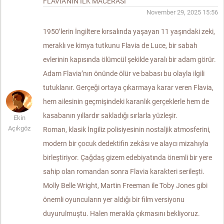
FLAVIA'NIN ILK MACERASI
November 29, 2025 15:56
1950’lerin İngiltere kırsalında yaşayan 11 yaşındaki zeki,
meraklı ve kimya tutkunu Flavia de Luce, bir sabah
evlerinin kapısında ölümcül şekilde yaralı bir adam görür.
Adam Flavia’nın önünde ölür ve babası bu olayla ilgili
tutuklanır. Gerçeği ortaya çıkarmaya karar veren Flavia,
hem ailesinin geçmişindeki karanlık gerçeklerle hem de
kasabanın yıllardır sakladığı sırlarla yüzleşir.
Ekin
Açıkgöz
Roman, klasik İngiliz polisiyesinin nostaljik atmosferini,
modern bir çocuk dedektifin zekâsı ve alaycı mizahıyla
birleştiriyor. Çağdaş gizem edebiyatında önemli bir yere
sahip olan romandan sonra Flavia karakteri serileşti.
Molly Belle Wright, Martin Freeman ile Toby Jones gibi
önemli oyuncuların yer aldığı bir film versiyonu
duyurulmuştu. Halen merakla çıkmasını bekliyoruz.