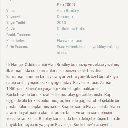
Pie (2009)
Alan Bradley
Yazar:
Domingo
Yayınevi:
2010
Yayın Tarihi:
Kutlukhan Kutlu
Çevirmen:
-
Grafik Tasarım:
Flavia de Luce
Karakterler:
Sizin Puanınız:
Puan vermek için buraya tıklayarak login
olunuz
İlk Hançer Ödülü sahibi Alan Bradley bu muzip ve zekice yazılmış
ilk romanında son zamanların en benzersiz ve hoş dişi
kahramanlarından birini yaratıyor: zehre yönelik özel bir tutkuya
sahip on bir yaşındaki kimyager adayı Flavie de Luce. Zaman,
1950 yazı. Flavia'nın yaşadığı köhne İngiliz malikanesi
Buckshaw'da bir dizi izah edilemez olay gerçekleşmiştir. Kapı
eşiğinde ölü bir kuş bulunmuştur, hem de gagası tuhaf şekilde bir
posta puluna saplanmış halde. Saatler sonra Flavia salatalıkların
arasında yatmakta olan bir adam bulur ve onun son nefesini
verişine tanık olur. Bu olay karşısında hem dehşete düşen hem de
büyük bir heyecan yaşayan Flavia için Buckshaw'a cinayetin