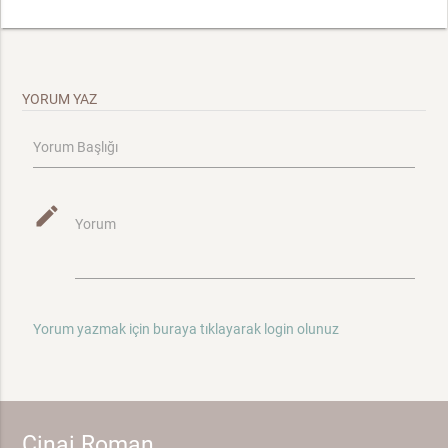
YORUM YAZ
Yorum Başlığı
mode_edit
Yorum
Yorum yazmak için buraya tıklayarak login olunuz
Cinai Roman