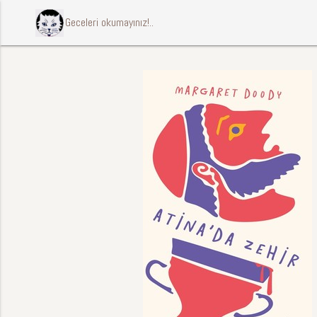
ccccci Geceleri okumayınız!..