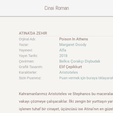
Cinai Roman
ATINA’DA ZEHIR
Poison In Athens
Orjinal Adı:
Margaret Doody
Yazar:
Alfa
Yayınevi:
2018
Yayın Tarihi:
Belkıs Çorakçı Dişbudak
Çevirmen:
Elif Çepikkurt
Grafik Tasarım:
Aristoteles
Karakterler:
Sizin Puanınız:
Puan vermek için buraya tıklayarak
Kahramanlarımız Aristoteles ve Stephanos bu maceralarınd
vakayı çözmeye çalışacaklar. İlki zengin bir yurttaşın ya
işlenen tuhaf bir cinayet, üçüncüsü ise Atina’nın en güze