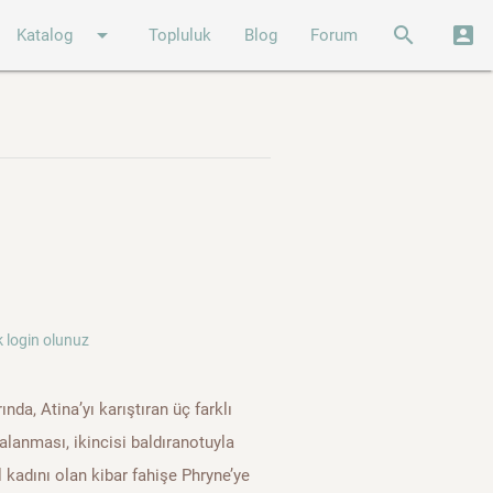
arrow_drop_down
search
account_box
Katalog
Topluluk
Blog
Forum
 login olunuz
a, Atina’yı karıştıran üç farklı
ralanması, ikincisi baldıranotuyla
l kadını olan kibar fahişe Phryne’ye