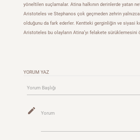
yöneltilen suçlamalar. Atina halkının derinlerde yatan nef
Aristoteles ve Stephanos çok geçmeden zehrin yalnızca f
olduğunu da fark ederler. Kentteki gerginliğin ve siyasi k
Aristoteles bu olayların Atina’yı felakete sürüklemesini
YORUM YAZ
Yorum Başlığı
mode_edit
Yorum