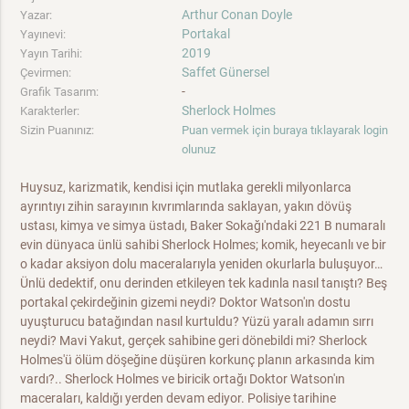
Arthur Conan Doyle
Yazar:
Portakal
Yayınevi:
2019
Yayın Tarihi:
Saffet Günersel
Çevirmen:
-
Grafik Tasarım:
Sherlock Holmes
Karakterler:
Sizin Puanınız:
Puan vermek için buraya tıklayarak login
olunuz
Huysuz, karizmatik, kendisi için mutlaka gerekli milyonlarca
ayrıntıyı zihin sarayının kıvrımlarında saklayan, yakın dövüş
ustası, kimya ve simya üstadı, Baker Sokağı'ndaki 221 B numaralı
evin dünyaca ünlü sahibi Sherlock Holmes; komik, heyecanlı ve bir
o kadar aksiyon dolu maceralarıyla yeniden okurlarla buluşuyor…
Ünlü dedektif, onu derinden etkileyen tek kadınla nasıl tanıştı? Beş
portakal çekirdeğinin gizemi neydi? Doktor Watson'ın dostu
uyuşturucu batağından nasıl kurtuldu? Yüzü yaralı adamın sırrı
neydi? Mavi Yakut, gerçek sahibine geri dönebildi mi? Sherlock
Holmes'ü ölüm döşeğine düşüren korkunç planın arkasında kim
vardı?.. Sherlock Holmes ve biricik ortağı Doktor Watson'ın
maceraları, kaldığı yerden devam ediyor. Polisiye tarihine