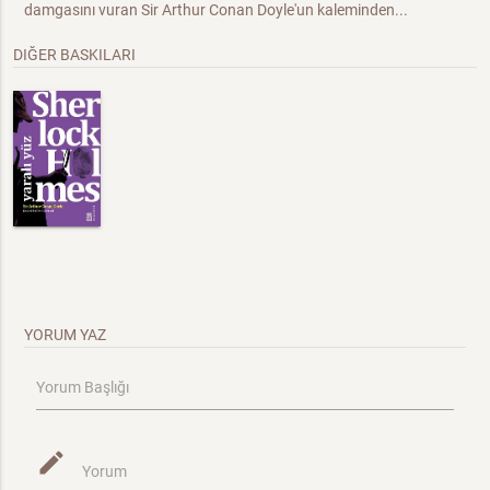
damgasını vuran Sir Arthur Conan Doyle'un kaleminden...
DIĞER BASKILARI
YORUM YAZ
Yorum Başlığı
mode_edit
Yorum