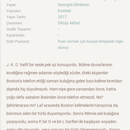
Georges Simenon
Yazar:
Everest
Yayınevi:
2017
Yayın Tarihi:
Oktay Akbal
Çevirmen:
-
Grafik Tasarım:
-
Karakterler:
Sizin Puanınız:
Puan vermek için buraya tıklayarak login
olunuz
J. K. C. hafif bir sesle pek az konuşurdu. Bölme duvarlarının
inceliğine rağmen adamın söylediği sözler, öteki akşamlar
Boston'a telefon ettiği zaman kulağına gelen bazı kelime kırıntıları
dışında hiç duyulmazdı. Hem niye gece yarısından önce, hatta
çoğu defa sabahın ikisinden önce telefon etmezdi. Ne?
Şehirlerarası mı? Laf arasında Boston kelimelerini tanıyorsa da,
büronun adını bir türlü duyamıyordu. Sonra Winnie adı kulağına
çarpıyordu, sonra P, bir O ve bir L harfleri ile başlayan soyadını
anlar gibi oluyordu, ama sonunu bir türlü öğrenemiyordu. Sonra