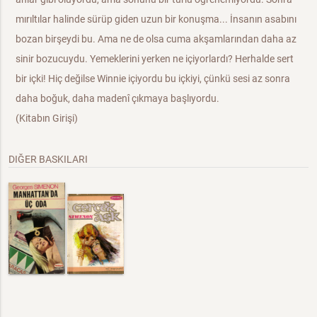
mırıltılar halinde sürüp giden uzun bir konuşma... İnsanın asabını
bozan birşeydi bu. Ama ne de olsa cuma akşamlarından daha az
sinir bozucuydu. Yemeklerini yerken ne içiyorlardı? Herhalde sert
bir içki! Hiç değilse Winnie içiyordu bu içkiyi, çünkü sesi az sonra
daha boğuk, daha madenî çıkmaya başlıyordu.
(Kitabın Girişi)
DIĞER BASKILARI