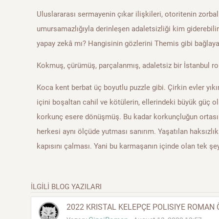
Uluslararası sermayenin çıkar ilişkileri, otoritenin zorbal
umursamazlığıyla derinleşen adaletsizliği kim giderebilir
yapay zekâ mı? Hangisinin gözlerini Themis gibi bağlayab
Kokmuş, çürümüş, parçalanmış, adaletsiz bir İstanbul ro
Koca kent berbat üç boyutlu puzzle gibi. Çirkin evler yıkın
içini boşaltan cahil ve kötülerin, ellerindeki büyük güç o
korkunç esere dönüşmüş. Bu kadar korkunçluğun ortasınd
herkesi aynı ölçüde yutması sanırım. Yaşatılan haksızlık
kapısını çalması. Yani bu karmaşanın içinde olan tek şe
İLGİLİ BLOG YAZILARI
2022 KRISTAL KELEPÇE POLISIYE ROMAN 