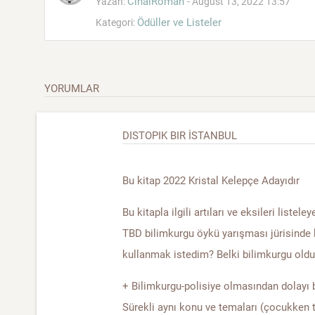
CinaiRoman
Yazan:
- August 13, 2022 13:57
Ödüller ve Listeler
Kategori:
YORUMLAR
DISTOPIK BIR İSTANBUL
Bu kitap 2022 Kristal Kelepçe Adayıdır
Bu kitapla ilgili artıları ve eksileri lis
TBD bilimkurgu öykü yarışması jürisinde
kullanmak istedim? Belki bilimkurgu olduğ
+ Bilimkurgu-polisiye olmasından dolayı 
Sürekli aynı konu ve temaları (çocukken t