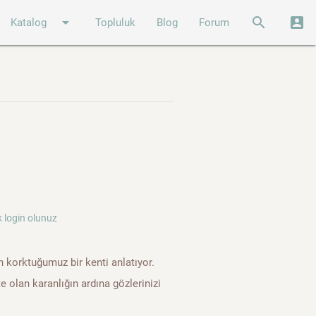
arrow_drop_down
search
account_box
Katalog
Topluluk
Blog
Forum
 login olunuz
n korktuğumuz bir kenti anlatıyor.
olan karanlığın ardına gözlerinizi