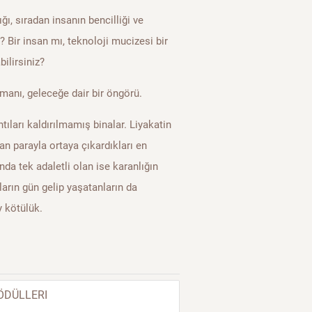
ığı, sıradan insanın bencilliği ve
? Bir insan mı, teknoloji mucizesi bir
ilirsiniz?
manı, geleceğe dair bir öngörü.
tıları kaldırılmamış binalar. Liyakatin
lan parayla ortaya çıkardıkları en
a tek adaletli olan ise karanlığın
ların gün gelip yaşatanların da
y kötülük.
ÖDÜLLERI