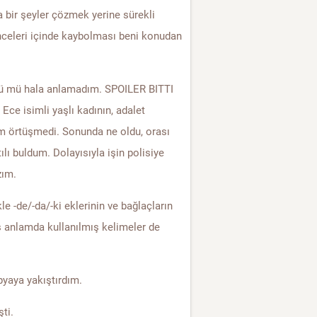
a bir şeyler çözmek yerine sürekli
ünceleri içinde kaybolması beni konudan
ldü mü hala anlamadım. SPOILER BITTI
Ece isimli yaşlı kadının, adalet
am örtüşmedi. Sonunda ne oldu, orası
lı buldum. Dolayısıyla işin polisiye
zım.
kle -de/-da/-ki eklerinin ve bağlaçların
ış anlamda kullanılmış kelimeler de
pyaya yakıştırdım.
ti.