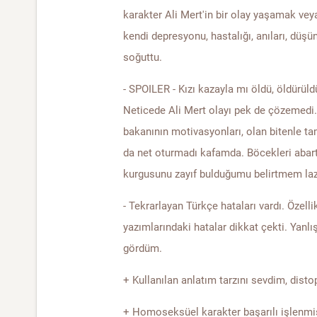
karakter Ali Mert'in bir olay yaşamak vey
kendi depresyonu, hastalığı, anıları, düş
soğuttu.
- SPOILER - Kızı kazayla mı öldü, öldürü
Neticede Ali Mert olayı pek de çözemedi. 
bakanının motivasyonları, olan bitenle t
da net oturmadı kafamda. Böcekleri abartı
kurgusunu zayıf bulduğumu belirtmem la
- Tekrarlayan Türkçe hataları vardı. Özelli
yazımlarındaki hatalar dikkat çekti. Yanl
gördüm.
+ Kullanılan anlatım tarzını sevdim, disto
+ Homoseksüel karakter başarılı işlenmiş