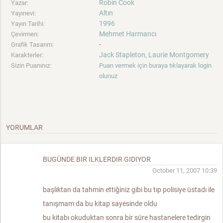
Robin Cook
Yazar:
Altın
Yayınevi:
1996
Yayın Tarihi:
Mehmet Harmancı
Çevirmen:
-
Grafik Tasarım:
Jack Stapleton, Laurie Montgomery
Karakterler:
Sizin Puanınız:
Puan vermek için buraya tıklayarak login
olunuz
YORUMLAR
BUGÜNDE BIR ILKLERDIR GIDIYOR
October 11, 2007 10:39
başlıktan da tahmin ettiğiniz gibi bu tıp polisiye üstadı ile
tanışmam da bu kitap sayesinde oldu
bu kitabı okuduktan sonra bir süre hastanelere tedirgin