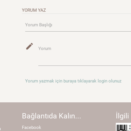
YORUM YAZ
Yorum Başlığı
mode_edit
Yorum
Yorum yazmak için buraya tıklayarak login olunuz
Bağlantıda Kalın...
İlgili
Facebook
a