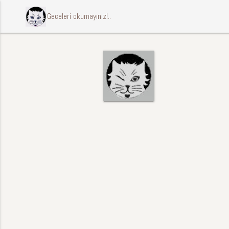
ccccci Geceleri okumayınız!..